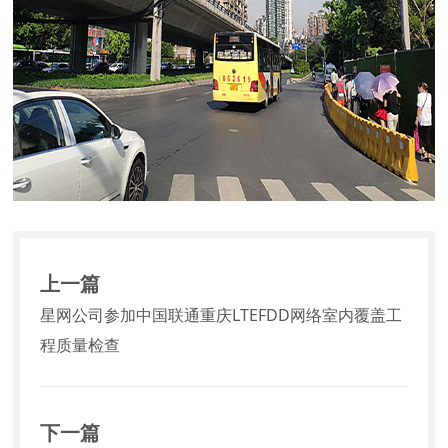
上一篇
星网公司参加中国联通重庆LTEFDD网络室内覆盖工
程质量检查
下一篇