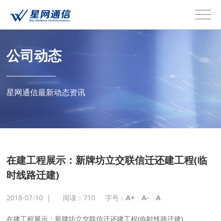
公司动态
星网通信最新动态资讯
在建工程展示：新牌坊立交联信迁还建工程(临
时线路迁建)
2018-07-10
|
阅读：
710
字号：
A+
A-
A
在建工程展示：新牌坊立交联信迁还建工程(临时线路迁建)